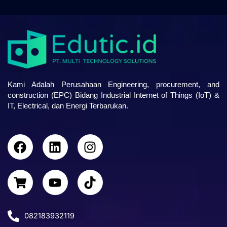
Kami Adalah Perusahaan Engineering, procurement, and
construction (EPC) Bidang Industrial Internet of Things (IoT) &
IT, Electrical, dan Energi Terbarukan.
F
L
I
a
i
n
c
n
s
S
Y
T
e
k
t
h
o
i
b
e
a
o
u
k
o
d
g
p
t
t
o
i
r
082183932119
p
u
o