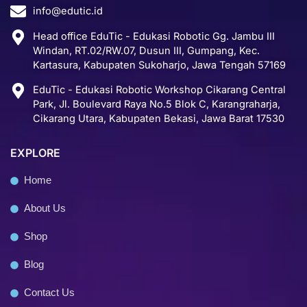
k
n
a
info@edutic.id
i
b
k
m
n
e
Head office EduTic - Edukasi Robotic Gg. Jambu III
g
Windan, RT.02/RW.07, Dusun III, Gumpang, Kec.
-
Kartasura, Kabupaten Sukoharjo, Jawa Tengah 57169
c
EduTic - Edukasi Robotic Workshop Cikarang Central
a
Park, Jl. Boulevard Raya No.5 Blok C, Karangraharja,
r
Cikarang Utara, Kabupaten Bekasi, Jawa Barat 17530
t
EXPLORE
Home
About Us
Shop
Blog
Contact Us